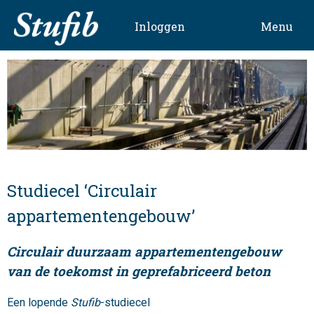
Skip
to
Inloggen
Menu
content
Studiecel ‘Circulair
appartementengebouw’
Circulair duurzaam appartementengebouw
van de toekomst in geprefabriceerd beton
Een lopende
Stufib
-studiecel