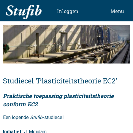
Skip
to
Inloggen
Menu
content
Studiecel ‘Plasticiteitstheorie EC2’
Praktische toepassing plasticiteitstheorie
conform EC2
Een lopende
Stufib
-studiecel
Initiatief:
J. Meijdam